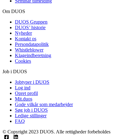
Seminar tilmelding
Om DUOS
DUOS Gruppen
DUOS’ historie
Nyheder
Kontakt os
Persondatapolitik
Whistleblower
Klageindberetning
Cookies
Job i DUOS
Jobtyper i DUOS
Log ind
Opret profil
Mit.duos
Gode vilkår som medarbejder
Søg job i DUOS
Ledige stillinger
FAQ
© Copyright 2023 DUOS. Alle rettigheder forbeholdes