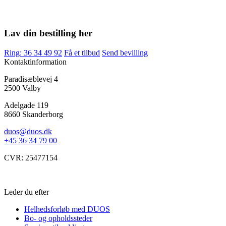
Lav din bestilling her
Ring: 36 34 49 92
Få et tilbud
Send bevilling
Kontaktinformation
Paradisæblevej 4
2500 Valby
Adelgade 119
8660 Skanderborg
duos@duos.dk
+45 36 34 79 00
CVR: 25477154
Leder du efter
Helhedsforløb med DUOS
Bo- og opholdssteder