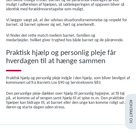
den bedst mulige trivsel. Barnet og de pårørende inddrages så vidt
muligt i udførelsen af hjælpen, så uddelegeringen af opgaven bliver så
identisk med forældrevaretagelse som muligt.
Vi lægger vægt på, at der udvises situationsfornemmelse og respekt for
barnet, så barnet oplever sig set, hørt og anerkendt.
Vi finder det rette match mellem barnet, familien og
medarbejder, hvilket giver tryghed hos både barnet og de pårørende.
Praktisk hjælp og personlig pleje får
hverdagen til at hænge sammen
Praktisk hjælp og personlig pleje indgår i den hjælp, som bliver bevilget af
kommunen ud fra Barnets Lov §90 og Servicelovens §83.
Den personlige pleje dækker over hjælp til personlig hygiejne, at få tøj
på, at komme ud af sengen samt hjælp til at spise m.m. Den praktiske
KONTAKT OS
hjælper kan bidrage til, at barnet eller den unge kan komme roligt ud ad
døren og starte dagen uden stress.