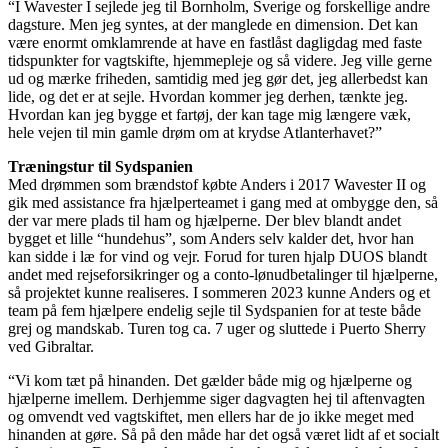
“I Wavester I sejlede jeg til Bornholm, Sverige og forskellige andre
dagsture. Men jeg syntes, at der manglede en dimension. Det kan
være enormt omklamrende at have en fastlåst dagligdag med faste
tidspunkter for vagtskifte, hjemmepleje og så videre. Jeg ville gerne
ud og mærke friheden, samtidig med jeg gør det, jeg allerbedst kan
lide, og det er at sejle. Hvordan kommer jeg derhen, tænkte jeg.
Hvordan kan jeg bygge et fartøj, der kan tage mig længere væk,
hele vejen til min gamle drøm om at krydse Atlanterhavet?”
Træningstur til Sydspanien
Med drømmen som brændstof købte Anders i 2017 Wavester II og
gik med assistance fra hjælperteamet i gang med at ombygge den, så
der var mere plads til ham og hjælperne. Der blev blandt andet
bygget et lille “hundehus”, som Anders selv kalder det, hvor han
kan sidde i læ for vind og vejr. Forud for turen hjalp DUOS blandt
andet med rejseforsikringer og a conto-lønudbetalinger til hjælperne,
så projektet kunne realiseres. I sommeren 2023 kunne Anders og et
team på fem hjælpere endelig sejle til Sydspanien for at teste både
grej og mandskab. Turen tog ca. 7 uger og sluttede i Puerto Sherry
ved Gibraltar.
“Vi kom tæt på hinanden. Det gælder både mig og hjælperne og
hjælperne imellem. Derhjemme siger dagvagten hej til aftenvagten
og omvendt ved vagtskiftet, men ellers har de jo ikke meget med
hinanden at gøre. Så på den måde har det også været lidt af et socialt