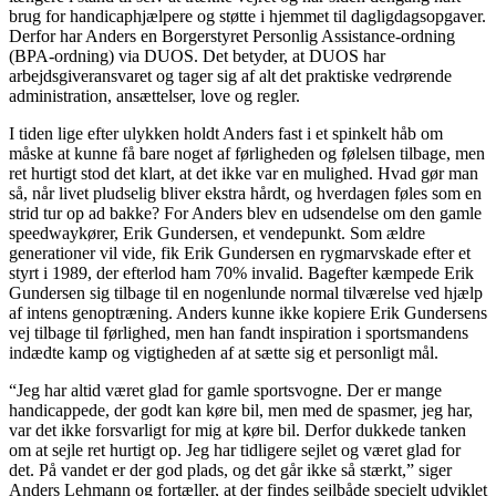
brug for handicaphjælpere og støtte i hjemmet til dagligdagsopgaver.
Derfor har Anders en Borgerstyret Personlig Assistance-ordning
(BPA-ordning) via DUOS. Det betyder, at DUOS har
arbejdsgiveransvaret og tager sig af alt det praktiske vedrørende
administration, ansættelser, love og regler.
I tiden lige efter ulykken holdt Anders fast i et spinkelt håb om
måske at kunne få bare noget af førligheden og følelsen tilbage, men
ret hurtigt stod det klart, at det ikke var en mulighed. Hvad gør man
så, når livet pludselig bliver ekstra hårdt, og hverdagen føles som en
strid tur op ad bakke? For Anders blev en udsendelse om den gamle
speedwaykører, Erik Gundersen, et vendepunkt. Som ældre
generationer vil vide, fik Erik Gundersen en rygmarvskade efter et
styrt i 1989, der efterlod ham 70% invalid. Bagefter kæmpede Erik
Gundersen sig tilbage til en nogenlunde normal tilværelse ved hjælp
af intens genoptræning. Anders kunne ikke kopiere Erik Gundersens
vej tilbage til førlighed, men han fandt inspiration i sportsmandens
indædte kamp og vigtigheden af at sætte sig et personligt mål.
“Jeg har altid været glad for gamle sportsvogne. Der er mange
handicappede, der godt kan køre bil, men med de spasmer, jeg har,
var det ikke forsvarligt for mig at køre bil. Derfor dukkede tanken
om at sejle ret hurtigt op. Jeg har tidligere sejlet og været glad for
det. På vandet er der god plads, og det går ikke så stærkt,” siger
Anders Lehmann og fortæller, at der findes sejlbåde specielt udviklet