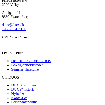
Paradisæblevej 4
2500 Valby
Adelgade 119
8660 Skanderborg
duos@duos.dk
+45 36 34 79 00
CVR: 25477154
Leder du efter
Helhedsforløb med DUOS
Bo- og opholdssteder
Seminar tilmelding
Om DUOS
DUOS Gruppen
DUOS’ historie
Nyheder
Kontakt os
Persondatapolitik