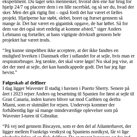
eksperiment. Du tager seks mennesker, hvoraf den ene har brug for
hjælp 24/7 og placerer dem i en lille racerbåd, og så ser du, hvad der
sker. Men det gik rigtig fint – også fordi det har været et fælles
projekt. Hjælperne har støbt, slebet, boret og fræset gennem så
mange år. Det har været en gigantisk opgave, de har løftet. Så for
dem var det også stort endelig at komme afsted,” siger Anders
Lehmann og fortæller, at hans vigtigste drivkraft gennem hele
projektet har været trods.
“Jeg kunne simpelthen ikke acceptere, at der ikke fandtes en
mulighed hverken i Danmark eller i udlandet for at sejle, hvis man er
respiratorbruger. Jeg tænkte, det skal være løgn! Nu skal jeg vise, at
det der med at sejle, det kan handicappede godt. Det har jeg lige
bevist.”
Følgeskab af delfiner
I dag ligger Wavester II stadig i havnen i Puerto Sherry. Senere på
året i 2023 rejser Anders og besætning til Spanien for først at sejle til
Gran Canaria, inden kursen bliver sat mod Caribien og derfra
Miami, som er slutmålet for rejsen. Undervejs kommer der
forhåbentlig lige så mange mindeværdige oplevelser som på
Wavester I-turen til Gibraltar.
“På vej ned gennem Biscayen, som er den del af Atlanterhavet, der
ligger mellem Frankrigs vestkyst og Spaniens nordkyst, får vi lige