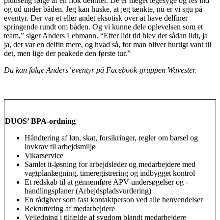
pludselig følge af en flok delfiner. De er meget legesyge og fes ind
og ud under båden. Jeg kan huske, at jeg tænkte, nu er vi sgu på
eventyr. Der var et eller andet eksotisk over at have delfiner
springende rundt om båden. Og vi kunne dele oplevelsen som et
team,” siger Anders Lehmann. “Efter lidt tid blev det sådan lidt, ja
ja, der var en delfin mere, og hvad så, for man bliver hurtigt vant til
det, men lige der peakede den første tur.”
Du kan følge Anders’ eventyr på Facebook-gruppen Wavester.
DUOS’ BPA-ordning
Håndtering af løn, skat, forsikringer, regler om barsel og
lovkrav til arbejdsmiljø
Vikarservice
Samlet it-løsning for arbejdsleder og medarbejdere med
vagtplanlægning, timeregistrering og indbygget kontrol
Et redskab til at gennemføre APV-undersøgelser og -
handlingsplaner (Arbejdspladsvurdering)
En rådgiver som fast kontaktperson ved alle henvendelser
Rekruttering af medarbejdere
Vejledning i tilfælde af sygdom blandt medarbejdere