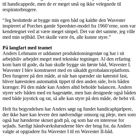
til handicappede, men de er meget små og ikke velegnede til
respiratorbrugere.
“Jeg besluttede at bygge min egen båd og kaldte den Wavester
inspireret af Porches gamle Speedster-model fra 1960’erne, som var
kendetegnet ved at være meget simpel. Det var det samme, jeg ville
med min sejlbåd. Det skulle være én, alle kunne styre.”
På langfart med teamet
Anders Lehmann er uddannet produktionsingeniør og har i sit
arbejdsliv arbejdet meget med tekniske tegninger. Al den erfaring
kom ham til gode, da han skulle bygge sin første båd, Wavester I.
Wavester I blev konstrueret med en såkaldt gyrobalanceplatform.
Den fungerer på den måde, at når han spænder sin kørestol fast,
bliver kørestolen automatisk tippet til den anden side, hvis båden
krænger. På den måde kan Anders altid beholde balancen. Anders
styrer selv båden med en hagestøtte, men han designede også båden
med både joystick og rat, så alle kan styre på den måde, de helst vil.
Helt fra begyndelsen har Anders søgt og fundet handicaphjælpere,
der ikke bare kan levere den nødvendige omsorg og pleje, men som
også har hænderne skruet godt på, og som har en interesse for
sejlads. Særligt håndværkshænderne blev der brug for, da Anders
valgte at opgradere fra Wavester I til en Wavester II-båd.