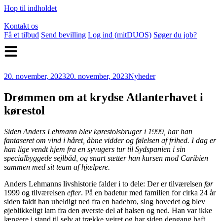
Hop til indholdet
Kontakt os
Få et tilbud
Send bevilling
Log ind (mitDUOS)
Søger du job?
20. november, 2023
20. november, 2023
Nyheder
Drømmen om at krydse Atlanterhavet i
kørestol
Siden Anders Lehmann blev kørestolsbruger i 1999, har han
fantaseret om vind i håret, åbne vidder og følelsen af frihed. I dag er
han lige vendt hjem fra en syvugers tur til Sydspanien i sin
specialbyggede sejlbåd, og snart sætter han kursen mod Caribien
sammen med sit team af hjælpere.
Anders Lehmanns livshistorie falder i to dele: Der er tilværelsen
før
1999 og tilværelsen
efter
. På en badetur med familien for cirka 24 år
siden faldt han uheldigt ned fra en badebro, slog hovedet og blev
øjeblikkeligt lam fra den øverste del af halsen og ned. Han var ikke
længere i stand til selv at trække vejret og har siden dengang haft