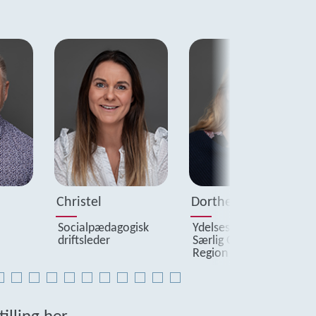
Next
Christel
Dorthe
Socialpædagogisk
Ydelseschef for
driftsleder
Særlig Omsorg,
Region Sjælland