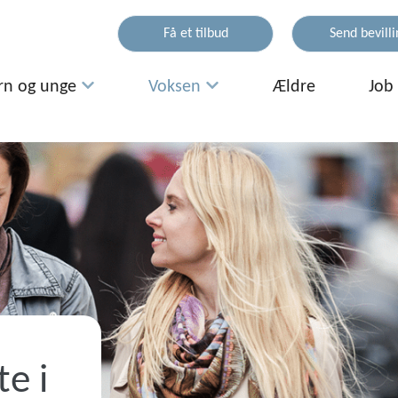
Få et tilbud
Send bevill
rn og unge
Voksen
Ældre
Job
e i