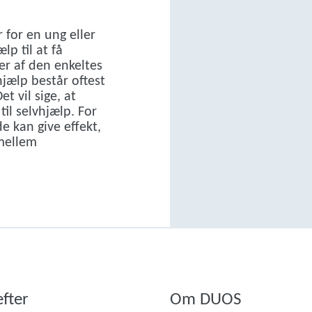
 for en ung eller
lp til at få
r af den enkeltes
jælp består oftest
t vil sige, at
il selvhjælp. For
e kan give effekt,
 mellem
efter
Om DUOS