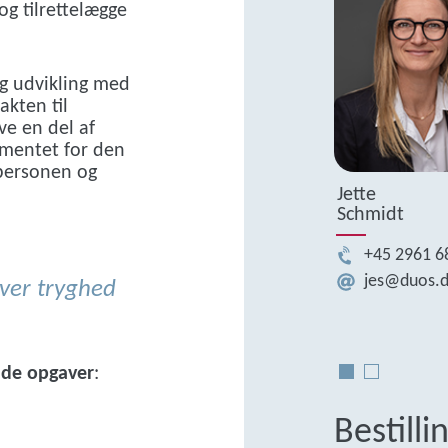
og tilrettelægge
og udvikling med
kten til
ve en del af
mentet for den
epersonen og
Jette
Schmidt
+45 2961 6
jes@duos.
iver tryghed
Altid hurtig, venlig, profe
nde opgaver
:
Bestill