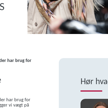
S
der har brug for
e
Hør hva
der har brug for
ægger vi vægt på