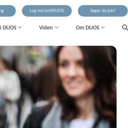
ing
Log ind (mitDUOS)
Søger du job?
 i DUOS
Viden
Om DUOS