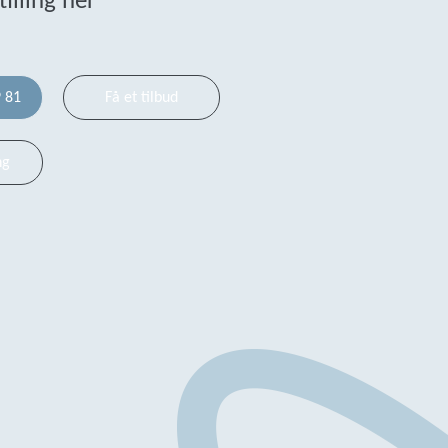
tilling her
9 81
Få et tilbud
ng