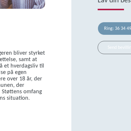
Lav din bes
Ring: 36 34 4
Send bevilli
eren bliver styrket
ættelse, samt at
 et hverdagsliv til
lse på egen
re over 18 år, der
munen, der
. Støttens omfang
ns situation.