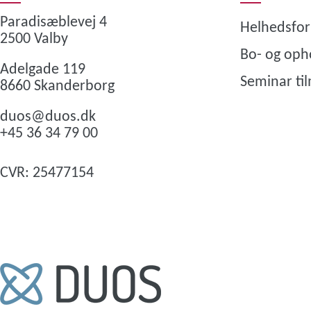
Paradisæblevej 4
Helhedsfo
2500 Valby
Bo- og oph
Adelgade 119
Seminar ti
8660 Skanderborg
duos@duos.dk
+45 36 34 79 00
CVR: 25477154