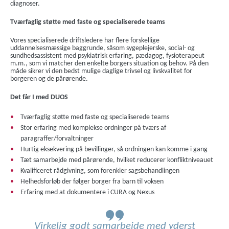
diagnoser.
Tværfaglig støtte med faste og specialiserede teams
Vores specialiserede driftsledere har flere forskellige
uddannelsesmæssige baggrunde, såsom sygeplejerske, social- og
sundhedsassistent med psykiatrisk erfaring, pædagog, fysioterapeut
m.m., som vi matcher den enkelte borgers situation og behov. På den
måde sikrer vi den bedst mulige daglige trivsel og livskvalitet for
borgeren og de pårørende.
Det får I med DUOS
Tværfaglig støtte med faste og specialiserede teams
Stor erfaring med komplekse ordninger på tværs af
paragraffer/forvaltninger
Hurtig eksekvering på bevillinger, så ordningen kan komme i gang
Tæt samarbejde med pårørende, hvilket reducerer konfliktniveauet
Kvalificeret rådgivning, som forenkler sagsbehandlingen
Helhedsforløb der følger borger fra barn til voksen
Erfaring med at dokumentere i CURA og Nexus
Virkelig godt samarbejde med yderst