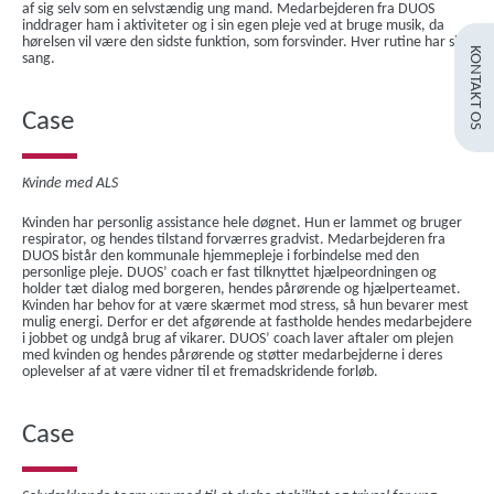
af sig selv som en selvstændig ung mand. Medarbejderen fra DUOS
inddrager ham i aktiviteter og i sin egen pleje ved at bruge musik, da
hørelsen vil være den sidste funktion, som forsvinder. Hver rutine har sin
KONTAKT OS
sang.
Case
Kvinde med ALS
Kvinden har personlig assistance hele døgnet. Hun er lammet og bruger
respirator, og hendes tilstand forværres gradvist. Medarbejderen fra
DUOS bistår den kommunale hjemmepleje i forbindelse med den
personlige pleje. DUOS’ coach er fast tilknyttet hjælpeordningen og
holder tæt dialog med borgeren, hendes pårørende og hjælperteamet.
Kvinden har behov for at være skærmet mod stress, så hun bevarer mest
mulig energi. Derfor er det afgørende at fastholde hendes medarbejdere
i jobbet og undgå brug af vikarer. DUOS’ coach laver aftaler om plejen
med kvinden og hendes pårørende og støtter medarbejderne i deres
oplevelser af at være vidner til et fremadskridende forløb.
Case