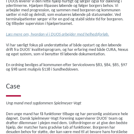
I DUOS leverer vi den rette hjælp hurtigt og sørger også for dækning i
ydertimerne. Hjælpen tilpasses løbende og følger borgers behov. Vi
arbejder med progression, og sammen med borgeren og kommunen
sætter vi mål og delmål, som evalueres løbende på statusmøder. Ved
terminalpatienter sørger vi for en god og stabil sidste tid for borgeren.
Og tilbyder supervision i hjælperteamet.
Læs mere om, hvordan vi i DUOS arbejder med helhedsforløb.
Vi har særligt fokus på understøttelse af både opstart og den løbende
drift fra DUOS’ kvalitetsprogram, og har erfaring med både CURA, Nexus
og eget system, som vi benytter til løbende dokumentation.
En ordning bevilges af kommunen efter Servicelovens §83, §84, §85, §97
og §98 samt muligvis §138 i Sundhedsloven.
Case
Ung mand med sygdommen Spielmeyer-Vogt
Den unge mand har få funktioner tilbage og har personlig assistance hele
døgnet. Dansk Spielmeyer-Vogt Forening superviserer DUOS’ team og
drøfter dilemmaer i plejen med dem. Udfordringen er at give den bedste
hjælp, der matcher hans gradvise tab af funktioner. Borgeren har
desuden behov for støtte, der kan være med til at bevare hans forståelse