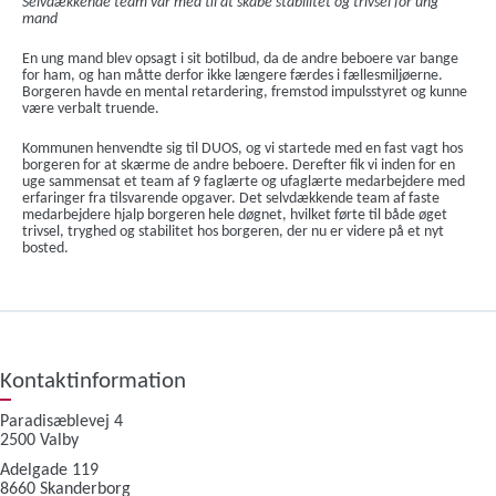
Selvdækkende team var med til at skabe stabilitet og trivsel for ung
mand
En ung mand blev opsagt i sit botilbud, da de andre beboere var bange
for ham, og han måtte derfor ikke længere færdes i fællesmiljøerne.
Borgeren havde en mental retardering, fremstod impulsstyret og kunne
være verbalt truende.
Kommunen henvendte sig til DUOS, og vi startede med en fast vagt hos
borgeren for at skærme de andre beboere. Derefter fik vi inden for en
uge sammensat et team af 9 faglærte og ufaglærte medarbejdere med
erfaringer fra tilsvarende opgaver. Det selvdækkende team af faste
medarbejdere hjalp borgeren hele døgnet, hvilket førte til både øget
trivsel, tryghed og stabilitet hos borgeren, der nu er videre på et nyt
bosted.
Kontaktinformation
Paradisæblevej 4
2500 Valby
Adelgade 119
8660 Skanderborg