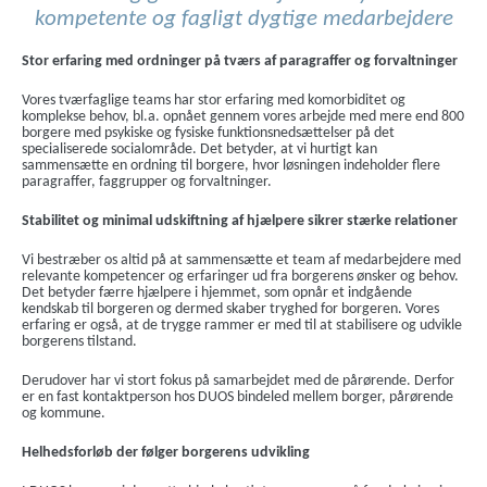
kompetente og fagligt dygtige medarbejdere
Stor erfaring med ordninger på tværs af paragraffer og forvaltninger
Vores tværfaglige teams har stor erfaring med komorbiditet og
komplekse behov, bl.a. opnået gennem vores arbejde med mere end 800
borgere med psykiske og fysiske funktionsnedsættelser på det
specialiserede socialområde. Det betyder, at vi hurtigt kan
sammensætte en ordning til borgere, hvor løsningen indeholder flere
paragraffer, faggrupper og forvaltninger.
Stabilitet og minimal udskiftning af hjælpere sikrer stærke relationer
Vi bestræber os altid på at sammensætte et team af medarbejdere med
relevante kompetencer og erfaringer ud fra borgerens ønsker og behov.
Det betyder færre hjælpere i hjemmet, som opnår et indgående
kendskab til borgeren og dermed skaber tryghed for borgeren. Vores
erfaring er også, at de trygge rammer er med til at stabilisere og udvikle
borgerens tilstand.
Derudover har vi stort fokus på samarbejdet med de pårørende. Derfor
er en fast kontaktperson hos DUOS bindeled mellem borger, pårørende
og kommune.
Helhedsforløb der følger borgerens udvikling