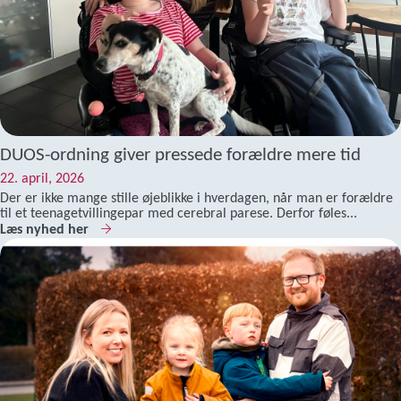
DUOS-ordning giver pressede forældre mere tid
22. april, 2026
Der er ikke mange stille øjeblikke i hverdagen, når man er forældre
til et teenagetvillingepar med cerebral parese. Derfor føles...
Læs nyhed her