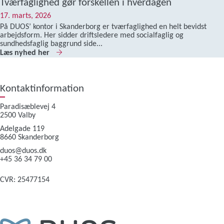
Tværfaglighed gør forskellen i hverdagen
17. marts, 2026
På DUOS’ kontor i Skanderborg er tværfaglighed en helt bevidst
arbejdsform. Her sidder driftsledere med socialfaglig og
sundhedsfaglig baggrund side...
Læs nyhed her
Kontaktinformation
Paradisæblevej 4
2500 Valby
Adelgade 119
8660 Skanderborg
duos@duos.dk
+45 36 34 79 00
CVR: 25477154