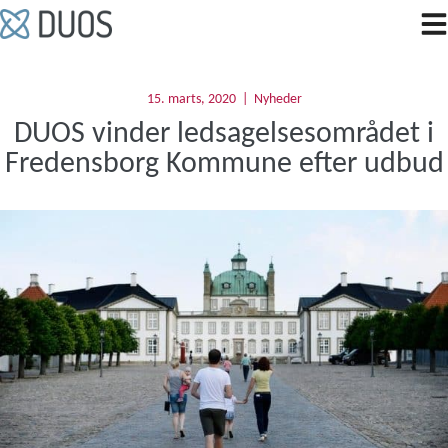
Hop
til
indholdet
15. marts, 2020
Nyheder
DUOS vinder ledsagelsesområdet i
Fredensborg Kommune efter udbud