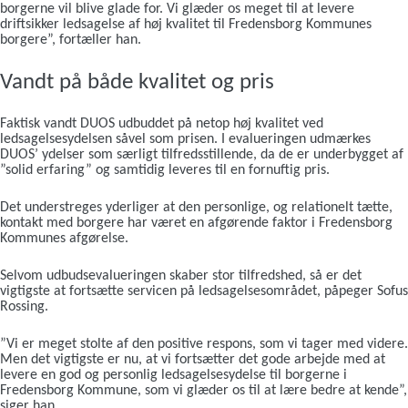
borgerne vil blive glade for. Vi glæder os meget til at levere
driftsikker ledsagelse af høj kvalitet til Fredensborg Kommunes
borgere”, fortæller han.
Vandt på både kvalitet og pris
Faktisk vandt DUOS udbuddet på netop høj kvalitet ved
ledsagelsesydelsen såvel som prisen. I evalueringen udmærkes
DUOS’ ydelser som særligt tilfredsstillende, da de er underbygget af
”solid erfaring” og samtidig leveres til en fornuftig pris.
Det understreges yderliger at den personlige, og relationelt tætte,
kontakt med borgere har været en afgørende faktor i Fredensborg
Kommunes afgørelse.
Selvom udbudsevalueringen skaber stor tilfredshed, så er det
vigtigste at fortsætte servicen på ledsagelsesområdet, påpeger Sofus
Rossing.
”Vi er meget stolte af den positive respons, som vi tager med videre.
Men det vigtigste er nu, at vi fortsætter det gode arbejde med at
levere en god og personlig ledsagelsesydelse til borgerne i
Fredensborg Kommune, som vi glæder os til at lære bedre at kende”,
siger han.